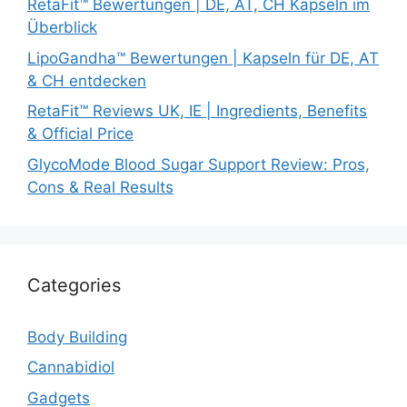
RetaFit™ Bewertungen | DE, AT, CH Kapseln im
Überblick
LipoGandha™ Bewertungen | Kapseln für DE, AT
& CH entdecken
RetaFit™ Reviews UK, IE | Ingredients, Benefits
& Official Price
GlycoMode Blood Sugar Support Review: Pros,
Cons & Real Results
Categories
Body Building
Cannabidiol
Gadgets