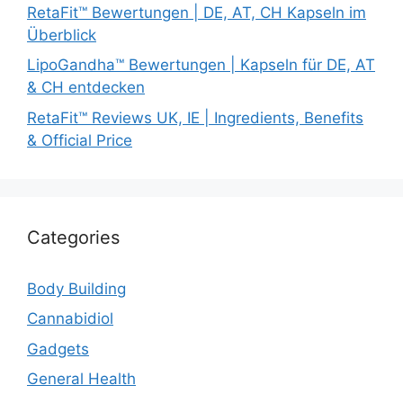
RetaFit™ Bewertungen | DE, AT, CH Kapseln im
Überblick
LipoGandha™ Bewertungen | Kapseln für DE, AT
& CH entdecken
RetaFit™ Reviews UK, IE | Ingredients, Benefits
& Official Price
Categories
Body Building
Cannabidiol
Gadgets
General Health