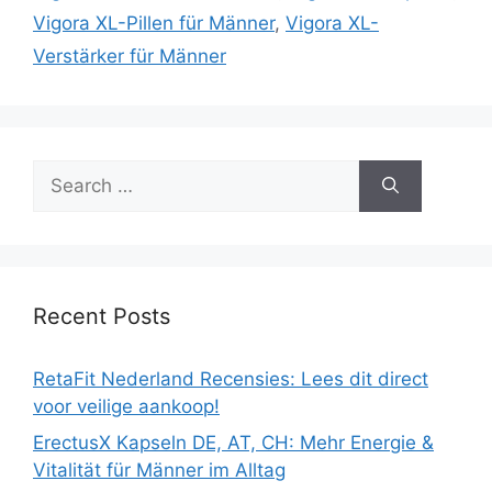
Vigora XL-Pillen für Männer
,
Vigora XL-
Verstärker für Männer
Search
for:
Recent Posts
RetaFit Nederland Recensies: Lees dit direct
voor veilige aankoop!
ErectusX Kapseln DE, AT, CH: Mehr Energie &
Vitalität für Männer im Alltag