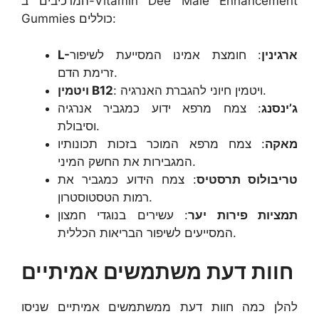
המרכיבים ב-Vitamin Dee Male Enhancement
Gummies כוללים:
L-ארגינין
: חומצת אמינו המסייעת לשיפור
זרימת הדם.
: ויטמין חיוני להגברת האנרגיה.
ויטמין B12
ג’ינסנג
: צמח מרפא ידוע כמגביר אנרגיה
וסיבולת.
מאקה
: צמח מרפא המוכר בזכות תכונותיו
המגבירות את החשק המיני.
טריבולוס תרסטיס
: צמח הידוע כמגביר את
רמות הטסטוסטרון.
תמציות פירות יער
: עשירים בנוגדי חמצון
המסייעים לשיפור הבריאות הכללית.
חוות דעת משתמשים אמיתיים
להלן כמה חוות דעת ממשתמשים אמיתיים שניסו