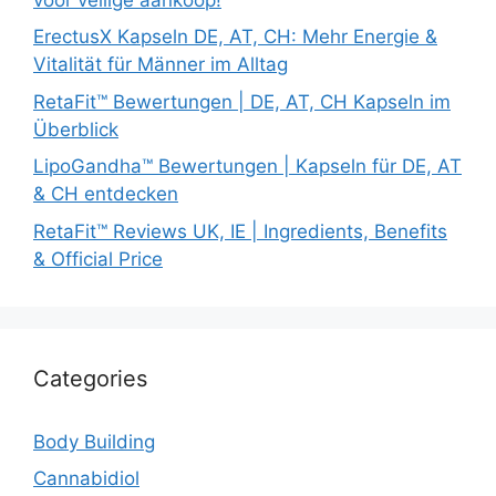
ErectusX Kapseln DE, AT, CH: Mehr Energie &
Vitalität für Männer im Alltag
RetaFit™ Bewertungen | DE, AT, CH Kapseln im
Überblick
LipoGandha™ Bewertungen | Kapseln für DE, AT
& CH entdecken
RetaFit™ Reviews UK, IE | Ingredients, Benefits
& Official Price
Categories
Body Building
Cannabidiol