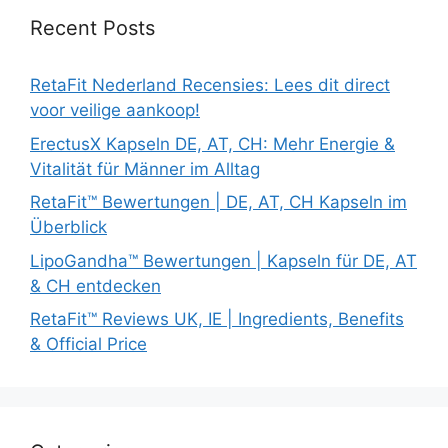
Recent Posts
RetaFit Nederland Recensies: Lees dit direct
voor veilige aankoop!
ErectusX Kapseln DE, AT, CH: Mehr Energie &
Vitalität für Männer im Alltag
RetaFit™ Bewertungen | DE, AT, CH Kapseln im
Überblick
LipoGandha™ Bewertungen | Kapseln für DE, AT
& CH entdecken
RetaFit™ Reviews UK, IE | Ingredients, Benefits
& Official Price