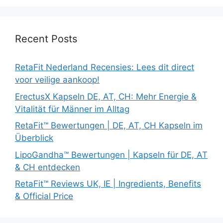
Recent Posts
RetaFit Nederland Recensies: Lees dit direct
voor veilige aankoop!
ErectusX Kapseln DE, AT, CH: Mehr Energie &
Vitalität für Männer im Alltag
RetaFit™ Bewertungen | DE, AT, CH Kapseln im
Überblick
LipoGandha™ Bewertungen | Kapseln für DE, AT
& CH entdecken
RetaFit™ Reviews UK, IE | Ingredients, Benefits
& Official Price