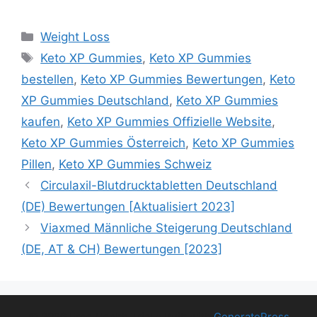
Categories
Weight Loss
Tags
Keto XP Gummies
,
Keto XP Gummies
bestellen
,
Keto XP Gummies Bewertungen
,
Keto
XP Gummies Deutschland
,
Keto XP Gummies
kaufen
,
Keto XP Gummies Offizielle Website
,
Keto XP Gummies Österreich
,
Keto XP Gummies
Pillen
,
Keto XP Gummies Schweiz
Circulaxil-Blutdrucktabletten Deutschland
(DE) Bewertungen [Aktualisiert 2023]
Viaxmed Männliche Steigerung Deutschland
(DE, AT & CH) Bewertungen [2023]
© 2026 Free Health Trial
• Built with
GeneratePress