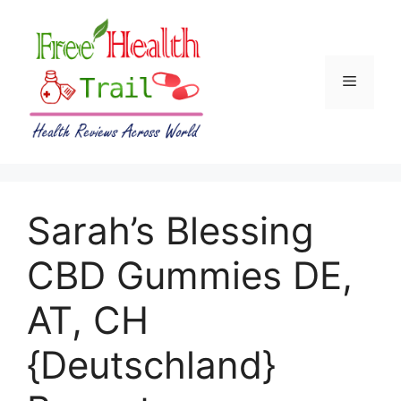
Skip
to
content
Menu
Sarah’s Blessing
CBD Gummies DE,
AT, CH
{Deutschland}