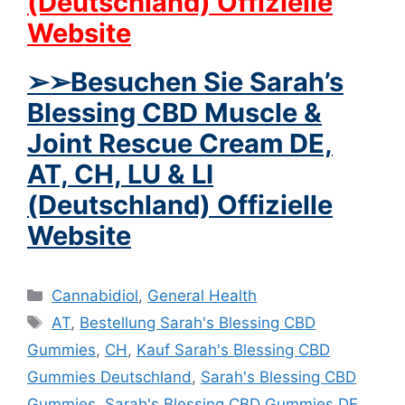
(Deutschland) Offizielle
Website
➢
➢Besuchen Sie Sarah’s
Blessing CBD Muscle &
Joint Rescue Cream DE,
AT, CH, LU & LI
(Deutschland) Offizielle
Website
Categories
Cannabidiol
,
General Health
Tags
AT
,
Bestellung Sarah's Blessing CBD
Gummies
,
CH
,
Kauf Sarah's Blessing CBD
Gummies Deutschland
,
Sarah's Blessing CBD
Gummies
,
Sarah's Blessing CBD Gummies DE
,