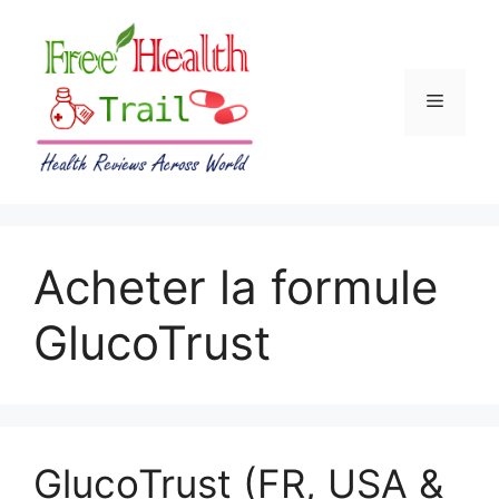
Skip
to
content
Menu
Acheter la formule
GlucoTrust
GlucoTrust (FR, USA &