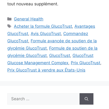
tout nouveau supplément.
Categories
General Health
Tags
Acheter la formule GlucoTrust
,
Avantages
GlucoTrust
,
Avis GlucoTrust
,
Commandez
GlucoTrust
,
Formule avancée de soutien de la
glycémie GlucoTrust
,
Formule de soutien de la
glycémie GlucoTrust
,
GlucoTrust
,
GlucoTrust
Glucose Management Complex
,
Prix GlucoTrust
,
Prix GlucoTrust à vendre aux États-Unis
Search
for: