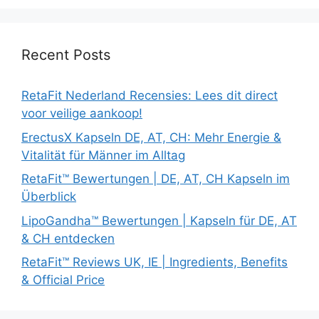
Recent Posts
RetaFit Nederland Recensies: Lees dit direct
voor veilige aankoop!
ErectusX Kapseln DE, AT, CH: Mehr Energie &
Vitalität für Männer im Alltag
RetaFit™ Bewertungen | DE, AT, CH Kapseln im
Überblick
LipoGandha™ Bewertungen | Kapseln für DE, AT
& CH entdecken
RetaFit™ Reviews UK, IE | Ingredients, Benefits
& Official Price