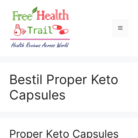
Skip
to
content
Menu
Bestil Proper Keto
Capsules
Proper Keto Capsules