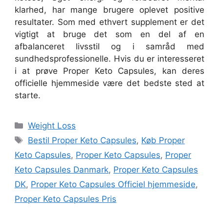
klarhed, har mange brugere oplevet positive
resultater. Som med ethvert supplement er det
vigtigt at bruge det som en del af en
afbalanceret livsstil og i samråd med
sundhedsprofessionelle. Hvis du er interesseret
i at prøve Proper Keto Capsules, kan deres
officielle hjemmeside være det bedste sted at
starte.
Categories
Weight Loss
Tags
Bestil Proper Keto Capsules
,
Køb Proper
Keto Capsules
,
Proper Keto Capsules
,
Proper
Keto Capsules Danmark
,
Proper Keto Capsules
DK
,
Proper Keto Capsules Officiel hjemmeside
,
Proper Keto Capsules Pris