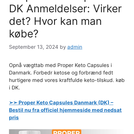
DK Anmeldelser: Virker
det? Hvor kan man
købe?
September 13, 2024
by
admin
Opnå vægttab med Proper Keto Capsules i
Danmark. Forbedr ketose og forbrænd fedt
hurtigere med vores kraftfulde keto-tilskud. køb
i DK.
➢➣
Proper Keto Capsules
Danmark (DK) –
Bestil nu fra officiel hjemmeside med nedsat
pris