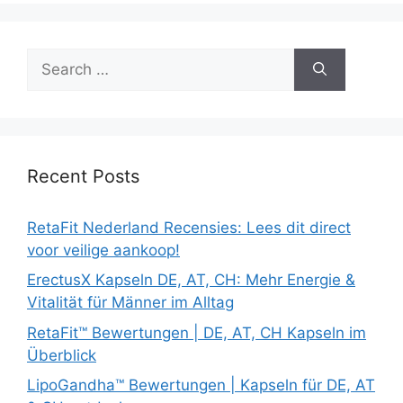
Search
for:
Recent Posts
RetaFit Nederland Recensies: Lees dit direct
voor veilige aankoop!
ErectusX Kapseln DE, AT, CH: Mehr Energie &
Vitalität für Männer im Alltag
RetaFit™ Bewertungen | DE, AT, CH Kapseln im
Überblick
LipoGandha™ Bewertungen | Kapseln für DE, AT