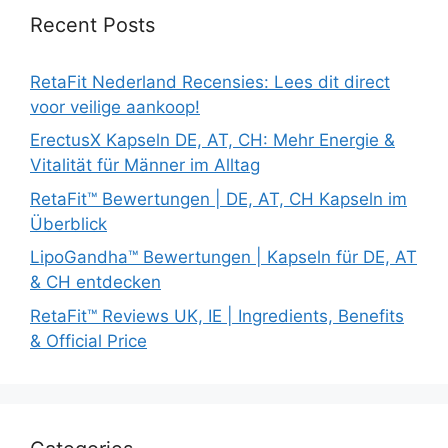
Recent Posts
RetaFit Nederland Recensies: Lees dit direct
voor veilige aankoop!
ErectusX Kapseln DE, AT, CH: Mehr Energie &
Vitalität für Männer im Alltag
RetaFit™ Bewertungen | DE, AT, CH Kapseln im
Überblick
LipoGandha™ Bewertungen | Kapseln für DE, AT
& CH entdecken
RetaFit™ Reviews UK, IE | Ingredients, Benefits
& Official Price