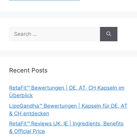
Search
for:
Recent Posts
RetaFit™ Bewertungen | DE, AT, CH Kapseln im
Überblick
LipoGandha™ Bewertungen | Kapseln für DE, AT
& CH entdecken
RetaFit™ Reviews UK, IE | Ingredients, Benefits
& Official Price