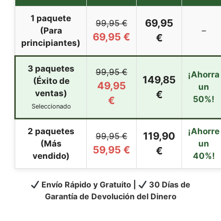
1 paquete
69,95
99,95 €
(Para
–
69,95 €
€
principiantes)
3 paquetes
99,95 €
¡Ahorra
149,85
(Éxito de
49,95
un
ventas)
€
€
50%!
Seleccionado
2 paquetes
¡Ahorre
119,90
99,95 €
(Más
un
59,95 €
€
vendido)
40%!
Envío Rápido y Gratuito |
30 Días de
Garantía de Devolución del Dinero