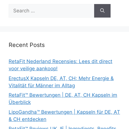
Search
for:
Recent Posts
RetaFit Nederland Recensies: Lees dit direct
voor veilige aankoop!
ErectusX Kapseln DE, AT, CH: Mehr Energie &
Vitalität für Männer im Alltag
RetaFit™ Bewertungen | DE, AT, CH Kapseln im
Überblick
LipoGandha™ Bewertungen | Kapseln für DE, AT
& CH entdecken
RetaFit™ Reviews UK, IE | Ingredients, Benefits