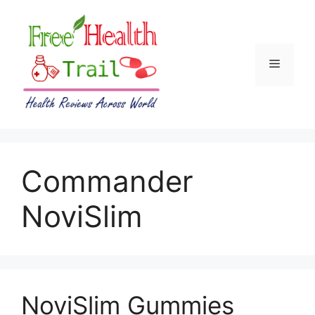
Skip
to
content
Menu
Commander
NoviSlim
NoviSlim Gummies