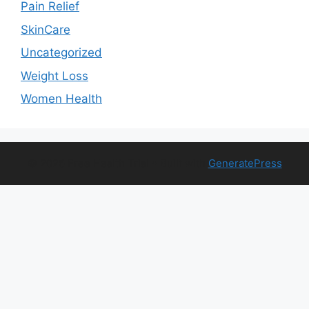
Pain Relief
SkinCare
Uncategorized
Weight Loss
Women Health
© 2026 Free Health Trial
• Built with
GeneratePress