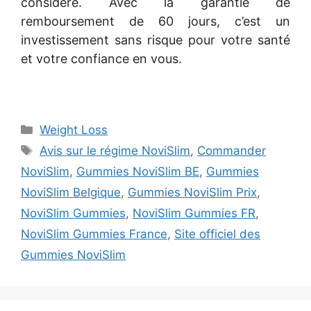
considéré. Avec la garantie de
remboursement de 60 jours, c’est un
investissement sans risque pour votre santé
et votre confiance en vous.
Categories
Weight Loss
Tags
Avis sur le régime NoviSlim
,
Commander
NoviSlim
,
Gummies NoviSlim BE
,
Gummies
NoviSlim Belgique
,
Gummies NoviSlim Prix
,
NoviSlim Gummies
,
NoviSlim Gummies FR
,
NoviSlim Gummies France
,
Site officiel des
Gummies NoviSlim