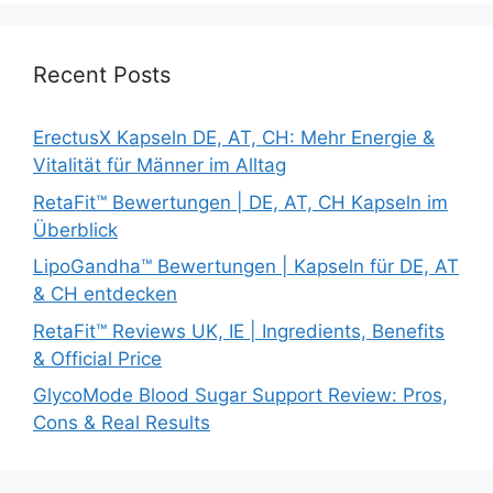
Recent Posts
ErectusX Kapseln DE, AT, CH: Mehr Energie &
Vitalität für Männer im Alltag
RetaFit™ Bewertungen | DE, AT, CH Kapseln im
Überblick
LipoGandha™ Bewertungen | Kapseln für DE, AT
& CH entdecken
RetaFit™ Reviews UK, IE | Ingredients, Benefits
& Official Price
GlycoMode Blood Sugar Support Review: Pros,
Cons & Real Results