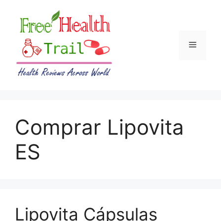
Skip
to
content
Menu
Comprar Lipovita
ES
Lipovita Cápsulas