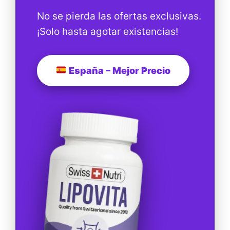
No se pierda las ofertas exclusivas.
¡Solo hasta agotar existencias!
España – Mejor Precio