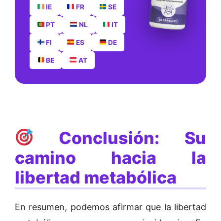
IE
FR
SE
PT
NL
IT
FI
ES
DE
BE
AT
Conclusión: Su
camino hacia la
libertad metabólica
En resumen, podemos afirmar que la libertad