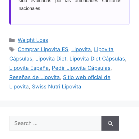
sido evaluadas por las autoridades sanitarias
nacionales.
Categories
Weight Loss
Tags
Comprar Lipovita ES
,
Lipovita
,
Lipovita
Cápsulas
,
Lipovita Diet
,
Lipovita Diet Cápsulas
,
Lipovita España
,
Pedir Lipovita Cápsulas
,
Reseñas de Lipovita
,
Sitio web oficial de
Lipovita
,
Swiss Nutri Lipovita
Search
for: