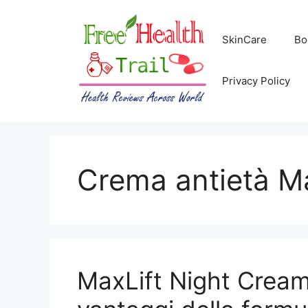
Skip
to
SkinCare
Bo
content
Privacy Policy
Crema antietà Ma
MaxLift Night Cream