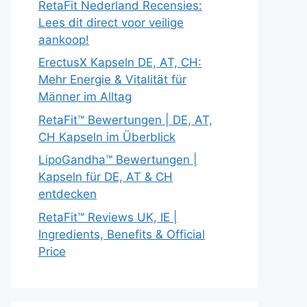
RetaFit Nederland Recensies:
Lees dit direct voor veilige
aankoop!
ErectusX Kapseln DE, AT, CH:
Mehr Energie & Vitalität für
Männer im Alltag
RetaFit™ Bewertungen | DE, AT,
CH Kapseln im Überblick
LipoGandha™ Bewertungen |
Kapseln für DE, AT & CH
entdecken
RetaFit™ Reviews UK, IE |
Ingredients, Benefits & Official
Price