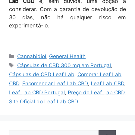
Lab CBD
é, sem dúvida, uma opção a
considerar. Com a garantia de devolução de
30 dias, não há qualquer risco em
experimentá-lo.
Categories
Cannabidiol
,
General Health
Tags
Cápsulas de CBD 300 mg em Portugal
,
Cápsulas de CBD Leaf Lab
,
Comprar Leaf Lab
CBD
,
Encomendar Leaf Lab CBD
,
Leaf Lab CBD
,
Leaf Lab CBD Portugal
,
Preço do Leaf Lab CBD
,
Site Oficial do Leaf Lab CBD
Search