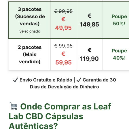
3 pacotes
€ 99,95
€
(Sucesso de
Poupe
€
vendas)
149,85
50%!
49,95
Selecionado
€ 99,95
2 pacotes
€
Poupe
€
(Mais
119,90
40%!
vendido)
59,95
Envio Gratuito e Rápido |
Garantia de 30
Dias de Devolução do Dinheiro
Onde Comprar as
Leaf
Lab CBD Cápsulas
Autênticas?