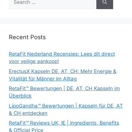
for:
Recent Posts
RetaFit Nederland Recensies: Lees dit direct
voor veilige aankoop!
ErectusX Kapseln DE, AT, CH: Mehr Energie &
Vitalität für Männer im Alltag
RetaFit™ Bewertungen | DE, AT, CH Kapseln im
Überblick
LipoGandha™ Bewertungen | Kapseln für DE, AT
& CH entdecken
RetaFit™ Reviews UK, IE | Ingredients, Benefits
& Official Price