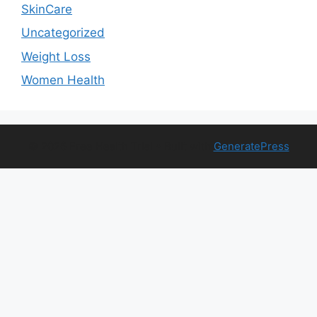
SkinCare
Uncategorized
Weight Loss
Women Health
© 2026 Free Health Trial
• Built with
GeneratePress