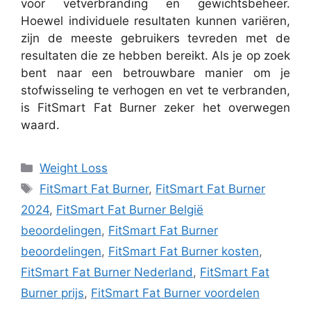
voor vetverbranding en gewichtsbeheer.
Hoewel individuele resultaten kunnen variëren,
zijn de meeste gebruikers tevreden met de
resultaten die ze hebben bereikt. Als je op zoek
bent naar een betrouwbare manier om je
stofwisseling te verhogen en vet te verbranden,
is FitSmart Fat Burner zeker het overwegen
waard.
Categories
Weight Loss
Tags
FitSmart Fat Burner
,
FitSmart Fat Burner
2024
,
FitSmart Fat Burner België
beoordelingen
,
FitSmart Fat Burner
beoordelingen
,
FitSmart Fat Burner kosten
,
FitSmart Fat Burner Nederland
,
FitSmart Fat
Burner prijs
,
FitSmart Fat Burner voordelen