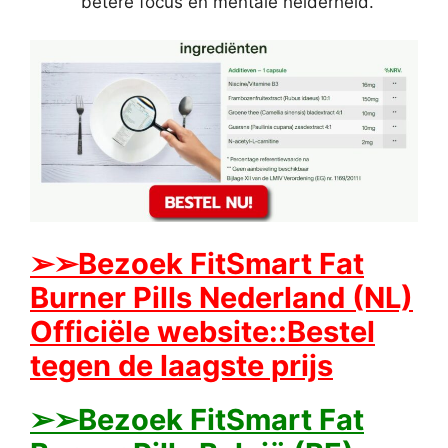
betere focus en mentale helderheid.
➢➢Bezoek FitSmart Fat
Burner Pills Nederland (NL)
Officiële website::Bestel
tegen de laagste prijs
➢➢Bezoek FitSmart Fat