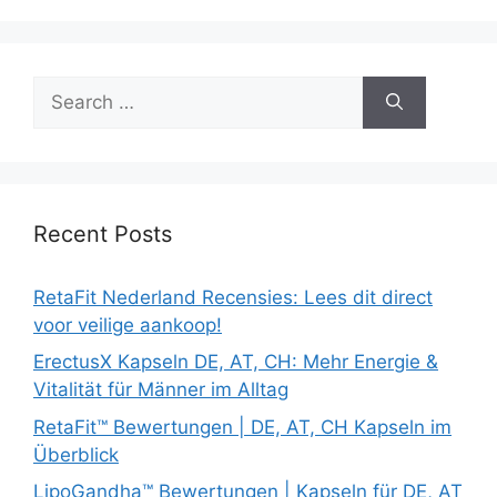
Search
for:
Recent Posts
RetaFit Nederland Recensies: Lees dit direct
voor veilige aankoop!
ErectusX Kapseln DE, AT, CH: Mehr Energie &
Vitalität für Männer im Alltag
RetaFit™ Bewertungen | DE, AT, CH Kapseln im
Überblick
LipoGandha™ Bewertungen | Kapseln für DE, AT