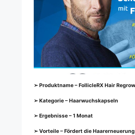
➢ Produktname – FollicleRX Hair Regro
➢ Kategorie – Haarwuchskapseln
➢ Ergebnisse – 1 Monat
➢ Vorteile – Fördert die Haarerneuerung