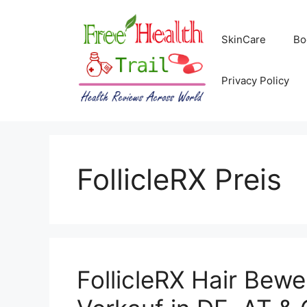
Skip
to
SkinCare
Bo
content
Privacy Policy
FollicleRX Preis
FollicleRX Hair Bew