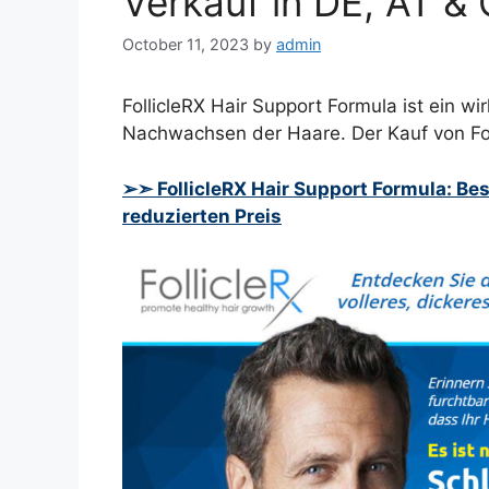
Verkauf in DE, AT &
October 11, 2023
by
admin
FollicleRX Hair Support Formula ist ein 
Nachwachsen der Haare. Der Kauf von Foll
➢➣ FollicleRX Hair Support Formula: Best
reduzierten Preis