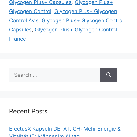
Glycogen Plus+ Capsules
,
Glycogen Plus+
Glycogen Control
,
Glycogen Plus+ Glycogen
Control Avis
,
Glycogen Plus+ Glycogen Control
Capsules
,
Glycogen Plus+ Glycogen Control
France
Search
for:
Recent Posts
ErectusX Kapseln DE, AT, CH: Mehr Energie &
Vitalität für Männer im Alltag