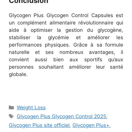
Conclusion
Glycogen Plus Glycogen Control Capsules est
un complément alimentaire révolutionnaire qui
aide à optimiser la gestion du glycogène,
stabiliser la glycémie et améliorer les
performances physiques. Grâce à sa formule
naturelle et ses nombreux avantages, il
convient aussi bien aux sportifs qu’aux
personnes souhaitant améliorer leur santé
globale.
Categories
Weight Loss
Tags
Glycogen Plus Glycogen Control 2025
,
Glycogen Plus site officiel
,
Glycogen Plus+
,