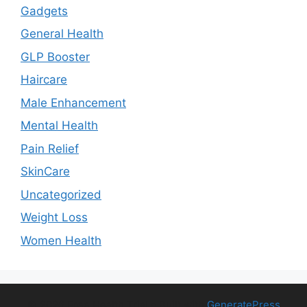
Gadgets
General Health
GLP Booster
Haircare
Male Enhancement
Mental Health
Pain Relief
SkinCare
Uncategorized
Weight Loss
Women Health
© 2026 Free Health Trial
• Built with
GeneratePress