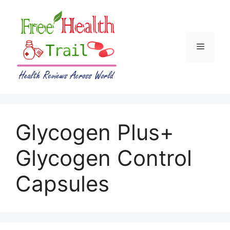
Skip
to
content
Menu
Glycogen Plus+
Glycogen Control
Capsules