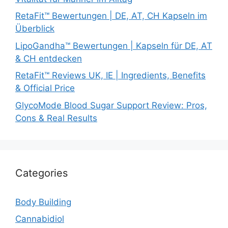
RetaFit™ Bewertungen | DE, AT, CH Kapseln im
Überblick
LipoGandha™ Bewertungen | Kapseln für DE, AT
& CH entdecken
RetaFit™ Reviews UK, IE | Ingredients, Benefits
& Official Price
GlycoMode Blood Sugar Support Review: Pros,
Cons & Real Results
Categories
Body Building
Cannabidiol