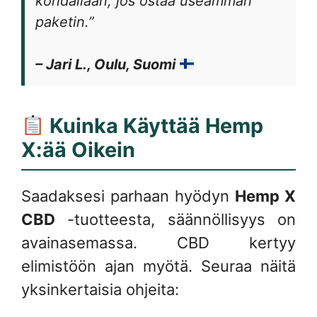
kohdallaan, jos ostaa useamman
paketin.”
– Jari L., Oulu, Suomi
Kuinka Käyttää Hemp
X:ää Oikein
Saadaksesi parhaan hyödyn
Hemp X
CBD
-tuotteesta, säännöllisyys on
avainasemassa. CBD kertyy
elimistöön ajan myötä. Seuraa näitä
yksinkertaisia ohjeita: