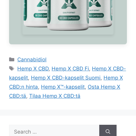
Categories
Cannabidiol
Tags
Hemp X CBD
,
Hemp X CBD Fi
,
Hemp X CBD-
kapselit
,
Hemp X CBD-kapselit Suomi
,
Hemp X
CBD:n hinta
,
Hemp X™-kapselit
,
Osta Hemp X
CBD:tä
,
Tilaa Hemp X CBD:tä
Search
for: