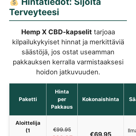
Hintatiedot: Sijoita
Terveyteesi
Hemp X CBD-kapselit
tarjoaa
kilpailukykyiset hinnat ja merkittäviä
säästöjä, jos ostat useamman
pakkauksen kerralla varmistaaksesi
hoidon jatkuvuuden.
Hinta
Paketti
per
Kokonaishinta
Sä
Pakkaus
Aloittelija
€99.95
(1
Ilm
€69.95