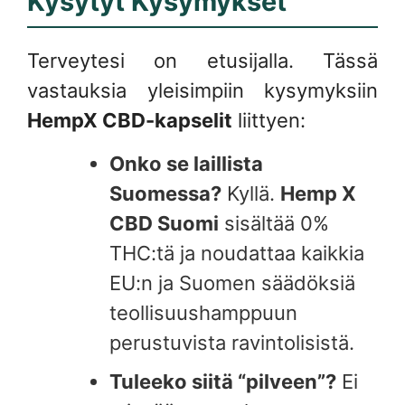
Kysytyt Kysymykset
Terveytesi on etusijalla. Tässä
vastauksia yleisimpiin kysymyksiin
HempX CBD-kapselit
liittyen:
Onko se laillista
Suomessa?
Kyllä.
Hemp X
CBD Suomi
sisältää 0%
THC:tä ja noudattaa kaikkia
EU:n ja Suomen säädöksiä
teollisuushamppuun
perustuvista ravintolisistä.
Tuleeko siitä “pilveen”?
Ei