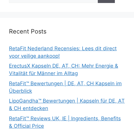
Recent Posts
RetaFit Nederland Recensies: Lees dit direct
voor veilige aankoop!
ErectusX Kapseln DE, AT, CH: Mehr Energie &
Vitalität für Männer im Alltag
RetaFit™ Bewertungen | DE, AT, CH Kapseln im
Überblick
LipoGandha™ Bewertungen | Kapseln für DE, AT
& CH entdecken
RetaFit™ Reviews UK, IE | Ingredients, Benefits
& Official Price