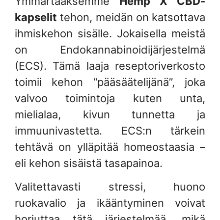
Ymmärtääksemme
Hemp X CBD-
kapselit
tehon, meidän on katsottava
ihmiskehon sisälle. Jokaisella meistä
on Endokannabinoidijärjestelmä
(ECS). Tämä laaja reseptoriverkosto
toimii kehon “pääsäätelijänä”, joka
valvoo toimintoja kuten unta,
mielialaa, kivun tunnetta ja
immuunivastetta. ECS:n tärkein
tehtävä on ylläpitää homeostaasia –
eli kehon sisäistä tasapainoa.
Valitettavasti stressi, huono
ruokavalio ja ikääntyminen voivat
horjuttaa tätä järjestelmää, mikä