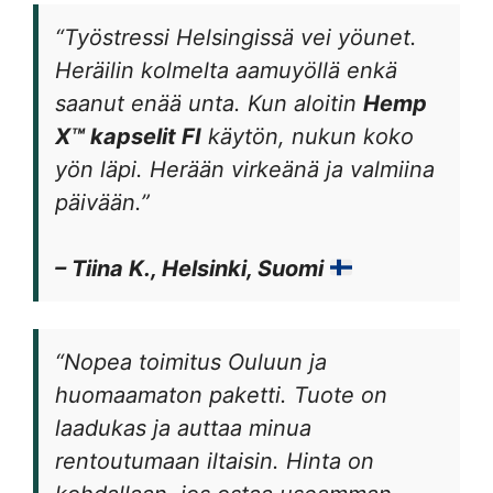
“Työstressi Helsingissä vei yöunet.
Heräilin kolmelta aamuyöllä enkä
saanut enää unta. Kun aloitin
Hemp
X™ kapselit FI
käytön, nukun koko
yön läpi. Herään virkeänä ja valmiina
päivään.”
– Tiina K., Helsinki, Suomi
“Nopea toimitus Ouluun ja
huomaamaton paketti. Tuote on
laadukas ja auttaa minua
rentoutumaan iltaisin. Hinta on