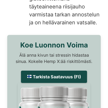
täyteaineena riisijauho
varmistaa tarkan annostelun
ja on hellävarainen vatsalle.
Koe Luonnon Voima
Älä anna kivun tai stressin hidastaa
sinua. Kokeile Hemp X:ää riskittömästi.
Tarkista Saatavuus (FI)