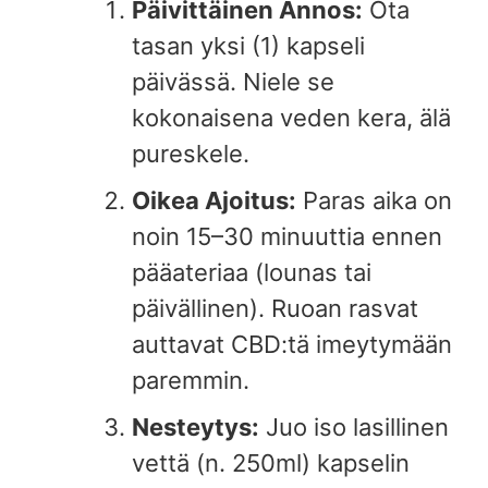
Päivittäinen Annos:
Ota
tasan yksi (1) kapseli
päivässä. Niele se
kokonaisena veden kera, älä
pureskele.
Oikea Ajoitus:
Paras aika on
noin 15–30 minuuttia ennen
pääateriaa (lounas tai
päivällinen). Ruoan rasvat
auttavat CBD:tä imeytymään
paremmin.
Nesteytys:
Juo iso lasillinen
vettä (n. 250ml) kapselin