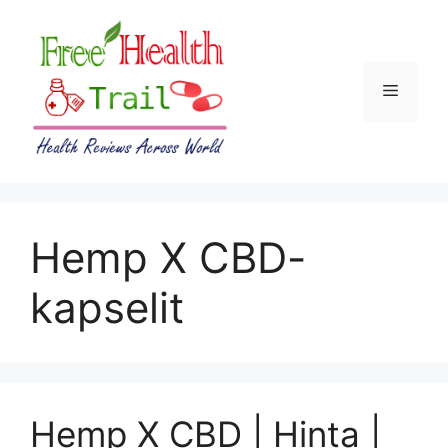
Skip
to
content
Menu
Hemp X CBD-
kapselit
Hemp X CBD | Hinta |