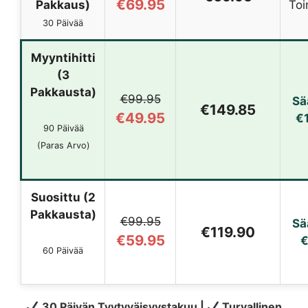
€69.95
Pakkaus)
Toi
30 Päivää
Myyntihitti
(3
Pakkausta)
€99.95
Sä
€149.85
€49.95
€
90 Päivää
(Paras Arvo)
Suosittu (2
Pakkausta)
€99.95
Sä
€119.90
€59.95
60 Päivää
30 Päivän Tyytyväisyystakuu |
Turvallinen