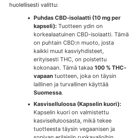
huolellisesti valittu:
Puhdas CBD-isolaatti (10 mg per
kapseli):
Tuotteen ydin on
korkealaatuinen CBD-isolaatti. Tämä
on puhtain CBD:n muoto, josta
kaikki muut kasviyhdisteet,
erityisesti THC, on poistettu
kokonaan. Tämä takaa
100 % THC-
vapaan
tuotteen, joka on täysin
laillinen ja turvallinen käyttää
Suomessa
.
Kasviselluloosa (Kapselin kuori):
Kapselin kuori on valmistettu
kasviselluloosasta, mikä tekee
tuotteesta täysin vegaanisen ja
sopivan erilaisiin ruokavalioihin.