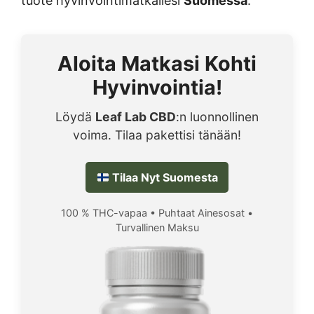
tuote hyvinvointimatkallesi
Suomessa
.
Aloita Matkasi Kohti
Hyvinvointia!
Löydä
Leaf Lab CBD
:n luonnollinen
voima. Tilaa pakettisi tänään!
Tilaa Nyt Suomesta
100 % THC-vapaa • Puhtaat Ainesosat •
Turvallinen Maksu