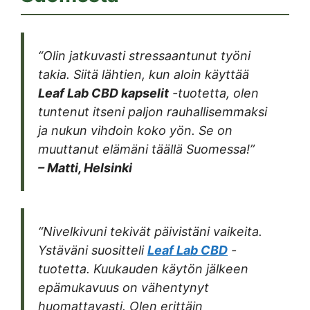
“Olin jatkuvasti stressaantunut työni
takia. Siitä lähtien, kun aloin käyttää
Leaf Lab CBD kapselit
-tuotetta, olen
tuntenut itseni paljon rauhallisemmaksi
ja nukun vihdoin koko yön. Se on
muuttanut elämäni täällä Suomessa!”
– Matti, Helsinki
“Nivelkivuni tekivät päivistäni vaikeita.
Ystäväni suositteli
Leaf Lab CBD
-
tuotetta. Kuukauden käytön jälkeen
epämukavuus on vähentynyt
huomattavasti. Olen erittäin