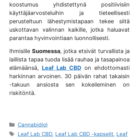
koostumus yhdistettynä positiivisiin
käyttäjäarvosteluihin ja tieteellisesti
perusteltuun lähestymistapaan tekee siitä
uskottavan valinnan kaikille, jotka haluavat
parantaa hyvinvointiaan luonnollisesti.
Ihmisille
Suomessa
, jotka etsivät turvallista ja
laillista tapaa tuoda lisää rauhaa ja tasapainoa
elämäänsä,
Leaf Lab CBD
on ehdottomasti
harkinnan arvoinen. 30 päivän rahat takaisin
-takuun ansiosta sen kokeileminen on
riskitöntä.
Categories
Cannabidiol
Tags
Leaf Lab CBD
,
Leaf Lab CBD -kapselit
,
Leaf