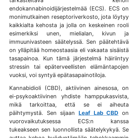
tarkasteltava kehon
endokannabinoidijärjestelmää (ECS). ECS on
monimutkainen reseptoriverkosto, jota löytyy
kaikkialta kehosta ja jolla on keskeinen rooli
esimerkiksi unen, mielialan, kivun ja
immuunivasteen säätelyssä. Sen päätehtävä
on ylläpitää homeostaasia eli vakaata sisäistä
tasapainoa. Kun tämä järjestelmä häiriintyy
stressin tai epäterveellisten elämäntapojen
vuoksi, voi syntyä epätasapainotiloja.
Kannabidioli (CBD), aktiivinen ainesosa, on
ei-psykoaktiivinen yhdiste hamppukasvista,
mikä tarkoittaa, että se ei aiheuta
päihtymystä. Sen sijaan
Leaf Lab CBD
on
vuorovaikutuksessa ECS:n kanssa
tukeakseen sen luonnollista säätelykykyä. Se
auttaa kehoa hyödyntämään tehokkaammin