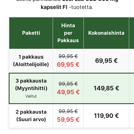
kapselit FI
-tuotetta.
Hinta
Paketti
per
Kokonaishinta
Pakkaus
99,95 €
1 pakkaus
69,95 €
69,95 €
(Aloittelijoille)
3 pakkausta
99,95 €
149,85 €
(Myyntihitti)
49,95 €
Valitut
99,95 €
2 pakkausta
119,90 €
59,95 €
(Suuri arvo)