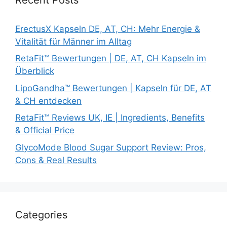
ErectusX Kapseln DE, AT, CH: Mehr Energie &
Vitalität für Männer im Alltag
RetaFit™ Bewertungen | DE, AT, CH Kapseln im
Überblick
LipoGandha™ Bewertungen | Kapseln für DE, AT
& CH entdecken
RetaFit™ Reviews UK, IE | Ingredients, Benefits
& Official Price
GlycoMode Blood Sugar Support Review: Pros,
Cons & Real Results
Categories