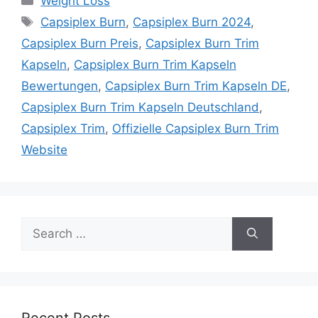
Weight Loss
Tags
Capsiplex Burn
,
Capsiplex Burn 2024
,
Capsiplex Burn Preis
,
Capsiplex Burn Trim
Kapseln
,
Capsiplex Burn Trim Kapseln
Bewertungen
,
Capsiplex Burn Trim Kapseln DE
,
Capsiplex Burn Trim Kapseln Deutschland
,
Capsiplex Trim
,
Offizielle Capsiplex Burn Trim
Website
Search
for:
Recent Posts