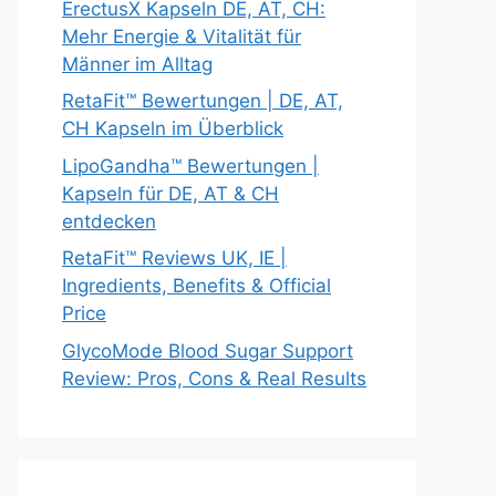
ErectusX Kapseln DE, AT, CH:
Mehr Energie & Vitalität für
Männer im Alltag
RetaFit™ Bewertungen | DE, AT,
CH Kapseln im Überblick
LipoGandha™ Bewertungen |
Kapseln für DE, AT & CH
entdecken
RetaFit™ Reviews UK, IE |
Ingredients, Benefits & Official
Price
GlycoMode Blood Sugar Support
Review: Pros, Cons & Real Results