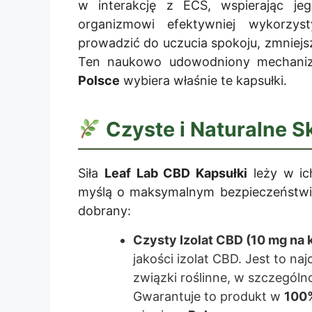
w interakcję z ECS, wspierając jeg
organizmowi efektywniej wykorzy
prowadzić do uczucia spokoju, zmniejs
Ten naukowo udowodniony mechaniz
Polsce
wybiera właśnie te kapsułki.
Czyste i Naturalne S
Siła
Leaf Lab CBD Kapsułki
leży w ich
myślą o maksymalnym bezpieczeństwie 
dobrany:
Czysty Izolat CBD (10 mg na 
jakości izolat CBD. Jest to na
związki roślinne, w szczególno
Gwarantuje to produkt w
100