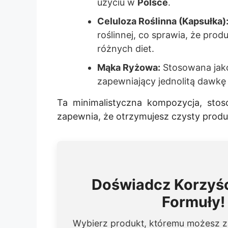
użyciu w
Polsce
.
Celuloza Roślinna (Kapsułka)
roślinnej, co sprawia, że prod
różnych diet.
Mąka Ryżowa:
Stosowana jako
zapewniający jednolitą dawkę
Ta minimalistyczna kompozycja, st
zapewnia, że otrzymujesz czysty prod
Doświadcz Korzyśc
Formuły!
Wybierz produkt, któremu możesz 