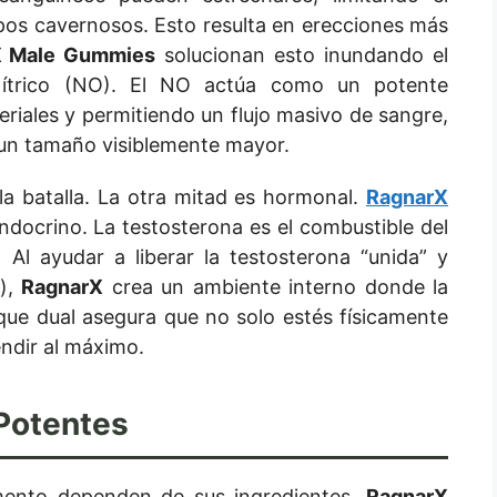
pos cavernosos. Esto resulta en erecciones más
X Male Gummies
solucionan esto inundando el
ítrico (NO). El NO actúa como un potente
teriales y permitiendo un flujo masivo de sangre,
y un tamaño visiblemente mayor.
 la batalla. La otra mitad es hormonal.
RagnarX
docrino. La testosterona es el combustible del
 Al ayudar a liberar la testosterona “unida” y
s),
RagnarX
crea un ambiente interno donde la
oque dual asegura que no solo estés físicamente
ndir al máximo.
 Potentes
mento dependen de sus ingredientes.
RagnarX