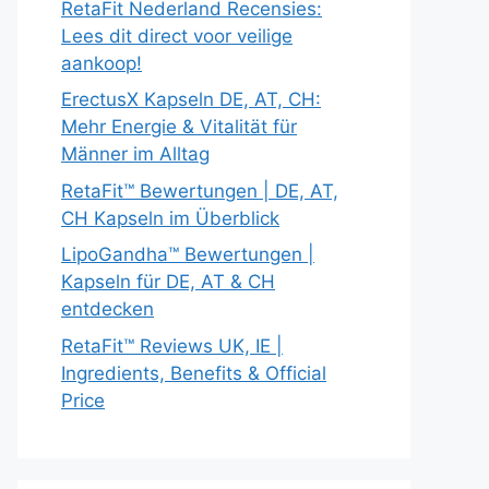
RetaFit Nederland Recensies:
Lees dit direct voor veilige
aankoop!
ErectusX Kapseln DE, AT, CH:
Mehr Energie & Vitalität für
Männer im Alltag
RetaFit™ Bewertungen | DE, AT,
CH Kapseln im Überblick
LipoGandha™ Bewertungen |
Kapseln für DE, AT & CH
entdecken
RetaFit™ Reviews UK, IE |
Ingredients, Benefits & Official
Price