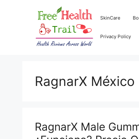
Skip
to
SkinCare
Bo
content
Privacy Policy
RagnarX México
RagnarX Male Gummi