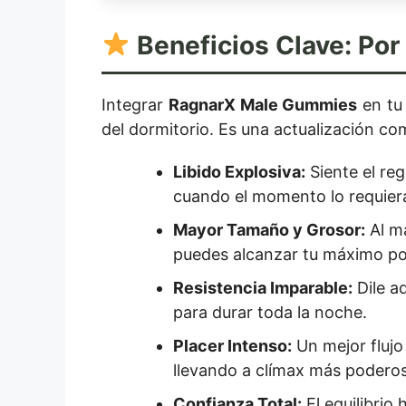
Beneficios Clave: Por
Integrar
RagnarX Male Gummies
en tu 
del dormitorio. Es una actualización co
Libido Explosiva:
Siente el re
cuando el momento lo requier
Mayor Tamaño y Grosor:
Al ma
puedes alcanzar tu máximo po
Resistencia Imparable:
Dile ad
para durar toda la noche.
Placer Intenso:
Un mejor flujo
llevando a clímax más podero
Confianza Total:
El equilibri