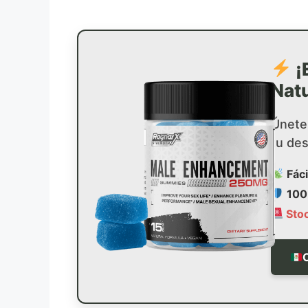
¡
Natu
Únete
tu de
Fác
100
Stoc