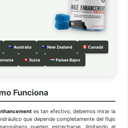
Australia
New Zealand
Canadá
emania
Suiza
Países Bajos
ómo Funciona
Enhancement
es tan efectivo, debemos mirar la
 hidráulico que depende completamente del flujo
sanguíneos pueden estrecharse, limitando el