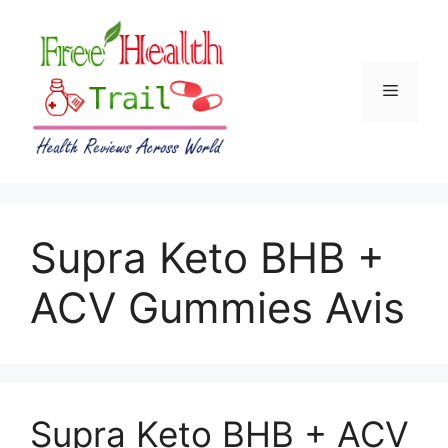
Skip
to
content
Menu
Supra Keto BHB +
ACV Gummies Avis
Supra Keto BHB + ACV