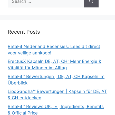
for:
Recent Posts
RetaFit Nederland Recensies: Lees dit direct
voor veilige aankoop!
ErectusX Kapseln DE, AT, CH: Mehr Energie &
Vitalität für Männer im Alltag
RetaFit™ Bewertungen | DE, AT, CH Kapseln im
Überblick
LipoGandha™ Bewertungen | Kapseln für DE, AT
& CH entdecken
RetaFit™ Reviews UK, IE | Ingredients, Benefits
& Official Price