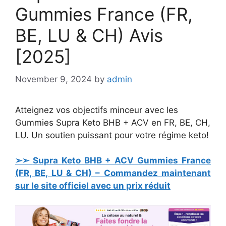
Gummies France (FR,
BE, LU & CH) Avis
[2025]
November 9, 2024
by
admin
Atteignez vos objectifs minceur avec les
Gummies Supra Keto BHB + ACV en FR, BE, CH,
LU. Un soutien puissant pour votre régime keto!
➢➣
Supra Keto BHB + ACV Gummies
France
(FR, BE, LU & CH) – Commandez maintenant
sur le site officiel avec un prix réduit