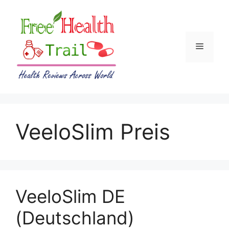
Skip
to
content
Menu
VeeloSlim Preis
VeeloSlim DE
(Deutschland)