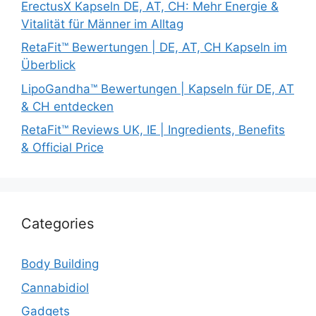
ErectusX Kapseln DE, AT, CH: Mehr Energie &
Vitalität für Männer im Alltag
RetaFit™ Bewertungen | DE, AT, CH Kapseln im
Überblick
LipoGandha™ Bewertungen | Kapseln für DE, AT
& CH entdecken
RetaFit™ Reviews UK, IE | Ingredients, Benefits
& Official Price
Categories
Body Building
Cannabidiol
Gadgets