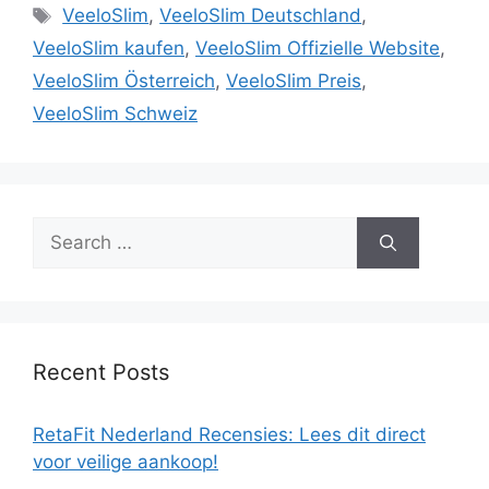
Tags
VeeloSlim
,
VeeloSlim Deutschland
,
VeeloSlim kaufen
,
VeeloSlim Offizielle Website
,
VeeloSlim Österreich
,
VeeloSlim Preis
,
VeeloSlim Schweiz
Search
for:
Recent Posts
RetaFit Nederland Recensies: Lees dit direct
voor veilige aankoop!