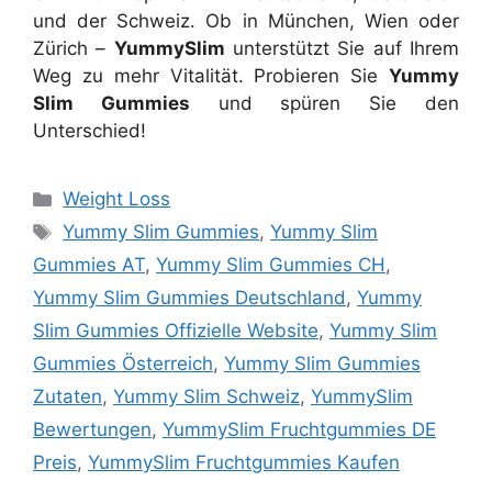
und der Schweiz. Ob in München, Wien oder
Zürich –
YummySlim
unterstützt Sie auf Ihrem
Weg zu mehr Vitalität. Probieren Sie
Yummy
Slim Gummies
und spüren Sie den
Unterschied!
Categories
Weight Loss
Tags
Yummy Slim Gummies
,
Yummy Slim
Gummies AT
,
Yummy Slim Gummies CH
,
Yummy Slim Gummies Deutschland
,
Yummy
Slim Gummies Offizielle Website
,
Yummy Slim
Gummies Österreich
,
Yummy Slim Gummies
Zutaten
,
Yummy Slim Schweiz
,
YummySlim
Bewertungen
,
YummySlim Fruchtgummies DE
Preis
,
YummySlim Fruchtgummies Kaufen