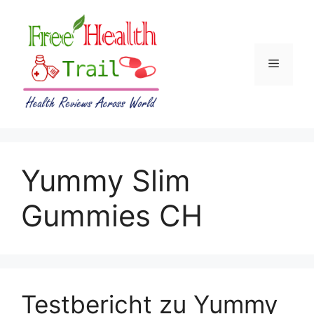
Skip
to
content
Menu
Yummy Slim
Gummies CH
Testbericht zu Yummy