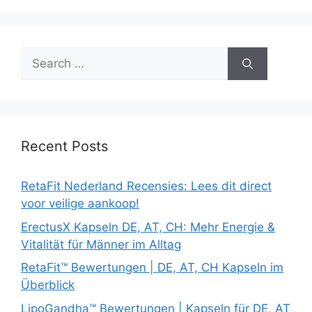
Search
for:
Recent Posts
RetaFit Nederland Recensies: Lees dit direct
voor veilige aankoop!
ErectusX Kapseln DE, AT, CH: Mehr Energie &
Vitalität für Männer im Alltag
RetaFit™ Bewertungen | DE, AT, CH Kapseln im
Überblick
LipoGandha™ Bewertungen | Kapseln für DE, AT