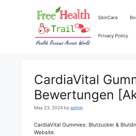
Skip
to
SkinCare
Bo
content
Privacy Policy
CardiaVital Gum
Bewertungen [Akt
May 23, 2024
by
admin
CardiaVital Gummies: Blutzucker & Blutdruc
Website.