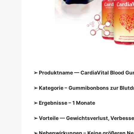
➢ Produktname — CardiaVital Blood G
➢ Kategorie – Gummibonbons zur Blutdr
➢ Ergebnisse – 1 Monate
➢ Vorteile — Gewichtsverlust, Verbes
➢ Nebenwirkungen – Keine größeren N