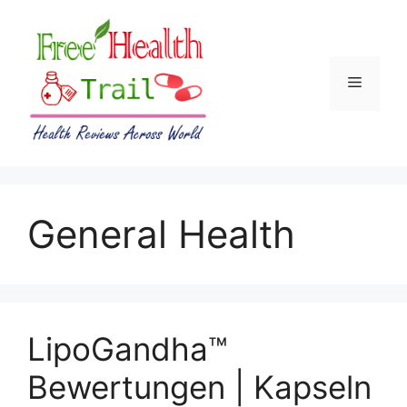
Skip
to
content
Menu
General Health
LipoGandha™
Bewertungen | Kapseln