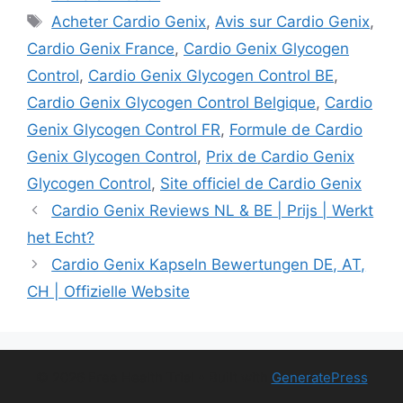
Tags
Acheter Cardio Genix
,
Avis sur Cardio Genix
,
Cardio Genix France
,
Cardio Genix Glycogen
Control
,
Cardio Genix Glycogen Control BE
,
Cardio Genix Glycogen Control Belgique
,
Cardio
Genix Glycogen Control FR
,
Formule de Cardio
Genix Glycogen Control
,
Prix de Cardio Genix
Glycogen Control
,
Site officiel de Cardio Genix
Cardio Genix Reviews NL & BE | Prijs | Werkt
het Echt?
Cardio Genix Kapseln Bewertungen DE, AT,
CH | Offizielle Website
© 2026 Free Health Trial
• Built with
GeneratePress