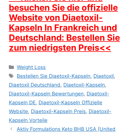
besuchen Sie die offizielle
Website von Diaetoxil-
Kapseln In Frankreich und
Deutschland: Bestellen Sie
zum niedrigsten Preis<<
Categories
Weight Loss
Tags
Bestellen Sie Diaetoxil-Kapseln
,
Diaetoxil
,
Diaetoxil Deutschland
,
Diaetoxil-Kapseln
,
Diaetoxil-Kapseln Bewertungen
,
Diaetoxil-
Kapseln DE
,
Diaetoxil-Kapseln Offizielle
Website
,
Diaetoxil-Kapseln Preis
,
Diaetoxil-
Kapseln Vorteile
Aktiv Formulations Keto BHB USA {United