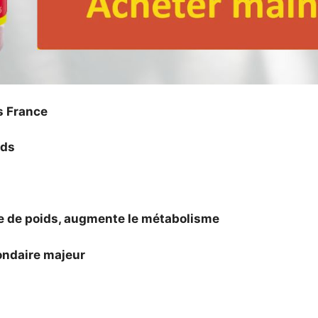
s France
ids
e de poids, augmente le métabolisme
ondaire majeur