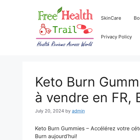
Skip
to
SkinCare
Bo
content
Privacy Policy
Keto Burn Gummie
à vendre en FR, 
July 20, 2024
by
admin
Keto Burn Gummies – Accélérez votre céto
Burn aujourd’hui!