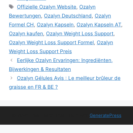
Tags
Offizielle Ozalyn Website
,
Ozalyn
Bewertungen
,
Ozalyn Deutschland
,
Ozalyn
Formel CH
,
Ozalyn Kapseln
,
Ozalyn Kapseln AT
,
Ozalyn kaufen
,
Ozalyn Weight Loss Support
,
Ozalyn Weight Loss Support Formel
,
Ozalyn
Weight Loss Support Preis
Eerlijke Ozalyn Ervaringen: Ingrediënten,
Bijwerkingen & Resultaten
Ozalyn Gélules Avis : Le meilleur brûleur de
graisse en FR & BE ?
© 2026 Free Health Trial
• Built with
GeneratePress