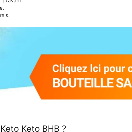
 qu’avant.
e.
rels.
Keto Keto BHB ?