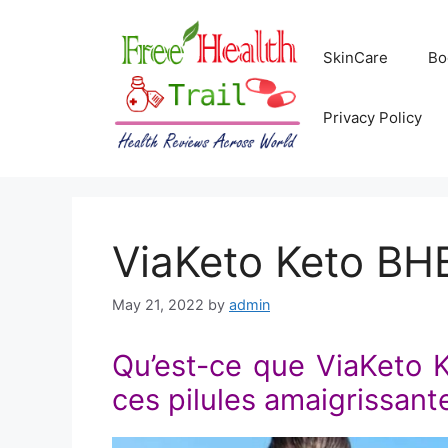
Skip
to
SkinCare
Bo
content
Privacy Policy
ViaKeto Keto BHB
May 21, 2022
by
admin
Qu’est-ce que ViaKeto 
ces pilules amaigrissantes