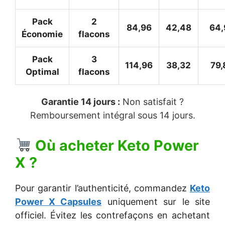
Pack
2
84,96
42,48
64,
Économie
flacons
Pack
3
114,96
38,32
79,
Optimal
flacons
Garantie 14 jours :
Non satisfait ?
Remboursement intégral sous 14 jours.
Où acheter
Keto Power
X
?
Pour garantir l’authenticité, commandez
Keto
Power X Capsules
uniquement sur le site
officiel. Évitez les contrefaçons en achetant