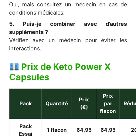
Oui, mais consultez un médecin en cas de
conditions médicales.
5. Puis-je combiner avec d’autres
suppléments ?
Vérifiez avec un médecin pour éviter les
interactions.
Prix de
Keto Power X
Capsules
Prix
Prix
Pack
Quantité
par
Rédu
(€)
flacon
Pack
1 flacon
64,95
64,95
2
Essai