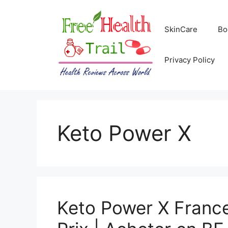
Skip
to
SkinCare
Bo
content
Privacy Policy
Keto Power X
Keto Power X France |