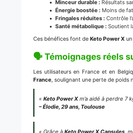
Minceur durable :
Résultats san
Énergie boostée :
Moins de fati
Fringales réduites :
Contrôle l’
Santé métabolique :
Soutient l
Ces bénéfices font de
Keto Power X
un 
🗣 Témoignages réels s
Les utilisateurs en France et en Belg
France
, soulignant une perte de poids 
«
Keto Power X
m’a aidé à perdre 7 k
– Élodie, 29 ans, Toulouse
« Grâce à
Keto Power X Capsules
, m