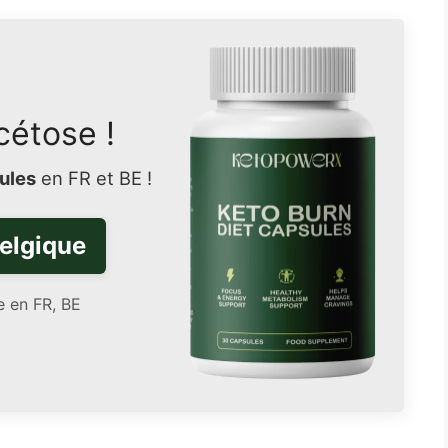
cétose !
ules
en FR et BE !
elgique
e en FR, BE