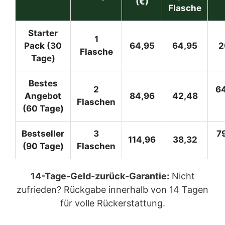
(€)
Flasche
Starter
1
Pack (30
64,95
64,95
2
Flasche
Tage)
Bestes
2
6
Angebot
84,96
42,48
Flaschen
(60 Tage)
Bestseller
3
7
114,96
38,32
(90 Tage)
Flaschen
14-Tage-Geld-zurück-Garantie:
Nicht
zufrieden? Rückgabe innerhalb von 14 Tagen
für volle Rückerstattung.