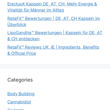
ErectusX Kapseln DE, AT, CH: Mehr Energie &
Vitalität für Männer im Alltag
RetaFit™ Bewertungen | DE, AT, CH Kapseln im
Überblick
LipoGandha™ Bewertungen | Kapseln für DE, AT
& CH entdecken
RetaFit™ Reviews UK, IE | Ingredients, Benefits
& Official Price
Categories
Body Building
Cannabidiol