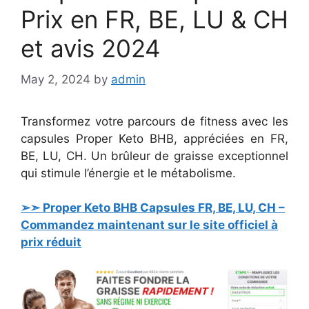
Prix en FR, BE, LU & CH
et avis 2024
May 2, 2024
by
admin
Transformez votre parcours de fitness avec les
capsules Proper Keto BHB, appréciées en FR,
BE, LU, CH. Un brûleur de graisse exceptionnel
qui stimule l’énergie et le métabolisme.
➢➣ Proper Keto BHB Capsules FR, BE, LU, CH –
Commandez maintenant sur le site officiel à
prix réduit