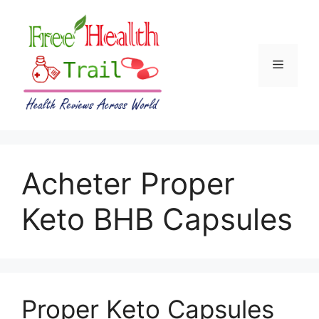
Skip
to
content
Menu
Acheter Proper
Keto BHB Capsules
Proper Keto Capsules