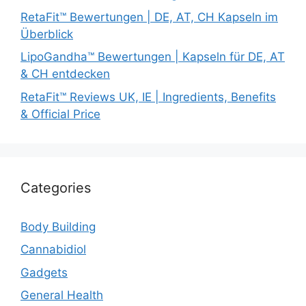
RetaFit™ Bewertungen | DE, AT, CH Kapseln im
Überblick
LipoGandha™ Bewertungen | Kapseln für DE, AT
& CH entdecken
RetaFit™ Reviews UK, IE | Ingredients, Benefits
& Official Price
Categories
Body Building
Cannabidiol
Gadgets
General Health