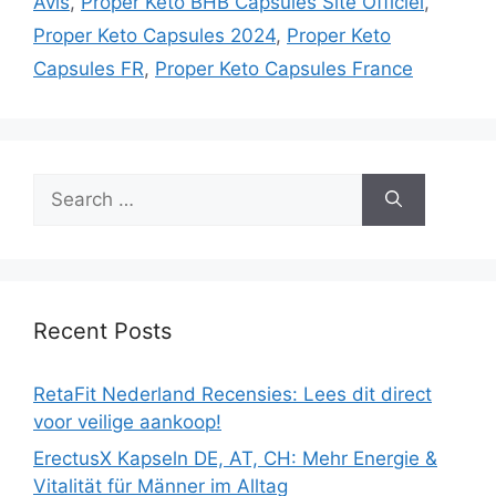
Avis
,
Proper Keto BHB Capsules Site Officiel
,
Proper Keto Capsules 2024
,
Proper Keto
Capsules FR
,
Proper Keto Capsules France
Search
for:
Recent Posts
RetaFit Nederland Recensies: Lees dit direct
voor veilige aankoop!
ErectusX Kapseln DE, AT, CH: Mehr Energie &
Vitalität für Männer im Alltag