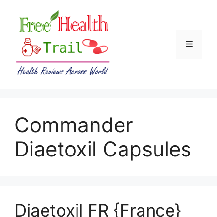
Skip
to
content
Menu
Commander
Diaetoxil Capsules
Diaetoxil FR {France}