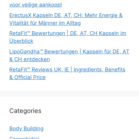
voor veilige aankoop!
ErectusX Kapseln DE, AT, CH: Mehr Energie &
Vitalität für Männer im Alltag
RetaFit™ Bewertungen | DE, AT, CH Kapseln im
Überblick
LipoGandha™ Bewertungen | Kapseln für DE, AT
& CH entdecken
RetaFit™ Reviews UK, IE | Ingredients, Benefits
& Official Price
Categories
Body Building
Cannabidiol