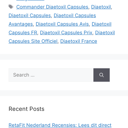
Tags
Commander Diaetoxil Capsules
,
Diaetoxil
,
Diaetoxil Capsules
,
Diaetoxil Capsules
Avantages
,
Diaetoxil Capsules Avis
,
Diaetoxil
Capsules FR
,
Diaetoxil Capsules Prix
,
Diaetoxil
Capsules Site Officiel
,
Diaetoxil France
Search
for:
Recent Posts
RetaFit Nederland Recensies: Lees dit direct