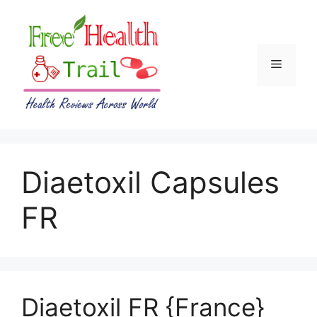
Skip
to
content
Menu
Diaetoxil Capsules
FR
Diaetoxil FR {France}