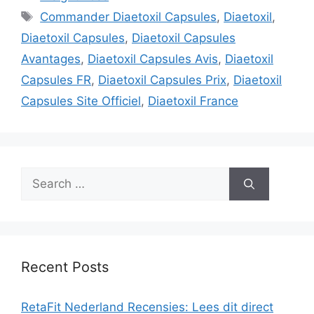
Tags
Commander Diaetoxil Capsules
,
Diaetoxil
,
Diaetoxil Capsules
,
Diaetoxil Capsules
Avantages
,
Diaetoxil Capsules Avis
,
Diaetoxil
Capsules FR
,
Diaetoxil Capsules Prix
,
Diaetoxil
Capsules Site Officiel
,
Diaetoxil France
Search
for:
Recent Posts
RetaFit Nederland Recensies: Lees dit direct