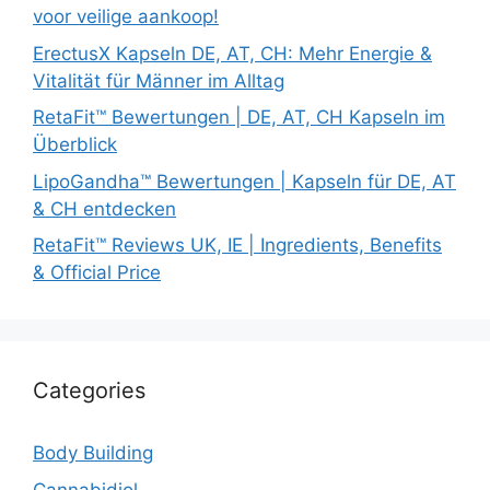
voor veilige aankoop!
ErectusX Kapseln DE, AT, CH: Mehr Energie &
Vitalität für Männer im Alltag
RetaFit™ Bewertungen | DE, AT, CH Kapseln im
Überblick
LipoGandha™ Bewertungen | Kapseln für DE, AT
& CH entdecken
RetaFit™ Reviews UK, IE | Ingredients, Benefits
& Official Price
Categories
Body Building
Cannabidiol