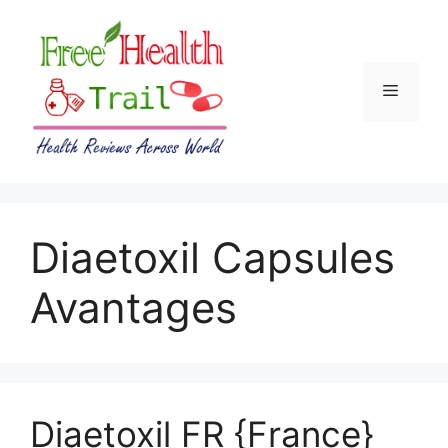
Skip
to
content
Menu
Diaetoxil Capsules
Avantages
Diaetoxil FR {France}