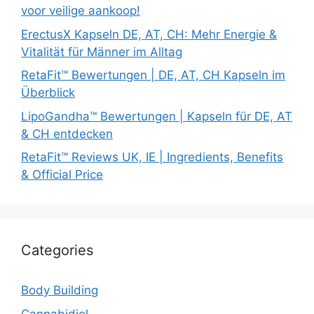
voor veilige aankoop!
ErectusX Kapseln DE, AT, CH: Mehr Energie &
Vitalität für Männer im Alltag
RetaFit™ Bewertungen | DE, AT, CH Kapseln im
Überblick
LipoGandha™ Bewertungen | Kapseln für DE, AT
& CH entdecken
RetaFit™ Reviews UK, IE | Ingredients, Benefits
& Official Price
Categories
Body Building
Cannabidiol