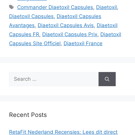
Tags
Commander Diaetoxil Capsules
,
Diaetoxil
,
Diaetoxil Capsules
,
Diaetoxil Capsules
Avantages
,
Diaetoxil Capsules Avis
,
Diaetoxil
Capsules FR
,
Diaetoxil Capsules Prix
,
Diaetoxil
Capsules Site Officiel
,
Diaetoxil France
Search
for:
Recent Posts
RetaFit Nederland Recensies: Lees dit direct