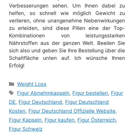
Verbesserungen sehen. Um Ihnen dabei zu
helfen, so schnell wie möglich Gewicht zu
verlieren, ohne unangenehme Nebenwirkungen
zu erleiden, sind diese Pillen eine der Top-
Kombinationen von leistungsstarken
Nährstoffen aus der ganzen Welt. Beeilen Sie
sich also und geben Sie Ihre Bestellung über die
Schaltfläche unten auf. Ich wünsche Ihnen
Erfolg!
Categories
Weight Loss
Tags
Figur Abnehmkapseln
,
Figur bestellen
,
Figur
DE
,
Figur Deutschland
,
Figur Deutschland
Kosten
,
Figur Deutschland Offizielle Website
,
Figur Kapseln
,
Figur kaufen
,
Figur Österreich
,
Figur Schweiz