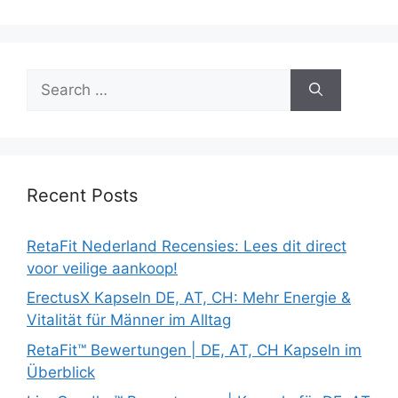
Search
for:
Recent Posts
RetaFit Nederland Recensies: Lees dit direct
voor veilige aankoop!
ErectusX Kapseln DE, AT, CH: Mehr Energie &
Vitalität für Männer im Alltag
RetaFit™ Bewertungen | DE, AT, CH Kapseln im
Überblick