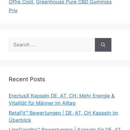
Offre Coût
,
Greenhouse Pure CBD Gummies
Prix
Search
for:
Recent Posts
ErectusX Kapseln DE, AT, CH: Mehr Energie &
Vitalität für Männer im Alltag
RetaFit™ Bewertungen | DE, AT, CH Kapseln im
Überblick
LipoGandha™ Bewertungen | Kapseln für DE, AT