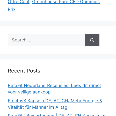
Offre Coût
,
Greenhouse Pure CBD Gummies
Prix
Search
for:
Recent Posts
RetaFit Nederland Recensies: Lees dit direct
voor veilige aankoop!
ErectusX Kapseln DE, AT, CH: Mehr Energie &
Vitalität für Männer im Alltag
RetaFit™ Bewertungen | DE, AT, CH Kapseln im