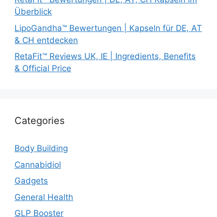
Überblick
LipoGandha™ Bewertungen | Kapseln für DE, AT
& CH entdecken
RetaFit™ Reviews UK, IE | Ingredients, Benefits
& Official Price
Categories
Body Building
Cannabidiol
Gadgets
General Health
GLP Booster