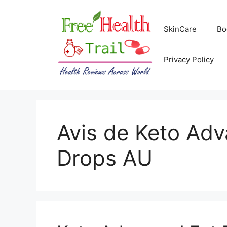
Skip
to
SkinCare
Bo
content
Privacy Policy
Avis de Keto Ad
Drops AU