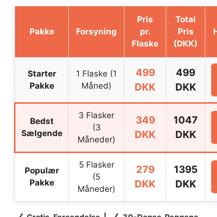
Pris
Total
Pakke
Forsyning
pr.
Pris
Flaske
(DKK)
499
499
Starter
1 Flaske (1
Pakke
Måned)
DKK
DKK
3 Flasker
349
1047
Bedst
(3
Sælgende
DKK
DKK
Måneder)
5 Flasker
279
1395
Populær
(5
Pakke
DKK
DKK
Måneder)