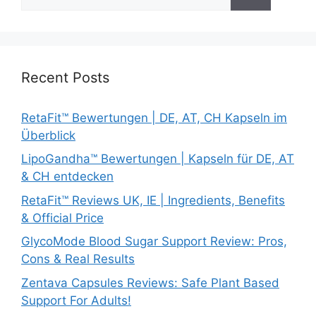
for:
Recent Posts
RetaFit™ Bewertungen | DE, AT, CH Kapseln im
Überblick
LipoGandha™ Bewertungen | Kapseln für DE, AT
& CH entdecken
RetaFit™ Reviews UK, IE | Ingredients, Benefits
& Official Price
GlycoMode Blood Sugar Support Review: Pros,
Cons & Real Results
Zentava Capsules Reviews: Safe Plant Based
Support For Adults!