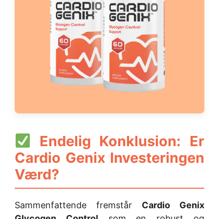
Endelig Konklusion: Er
Cardio Genix Investeringen
Værd?
Sammenfattende fremstår
Cardio Genix
Glycogen Control
som en robust og