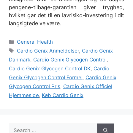
pengene-tilbage-garantien giver tryghed,
hvilket gør det til en lavrisiko-investering i dit
langsigtede velvære.
Categories
General Health
Tags
Cardio Genix Anmeldelser
,
Cardio Genix
Danmark
,
Cardio Genix Glycogen Control
,
Cardio Genix Glycogen Control DK
,
Cardio
Genix Glycogen Control Formel
,
Cardio Genix
Glycogen Control Pris
,
Cardio Genix Officiel
Hjemmeside
,
Køb Cardio Genix
Search