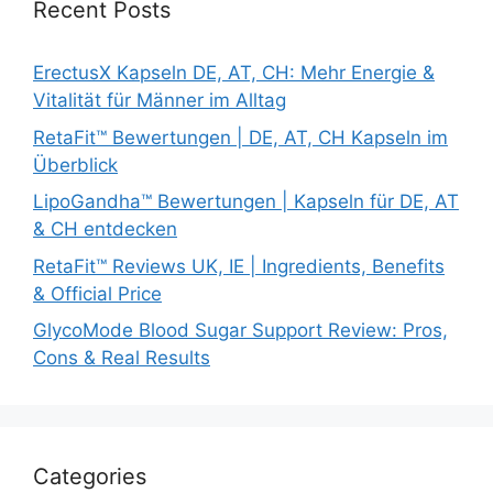
Recent Posts
ErectusX Kapseln DE, AT, CH: Mehr Energie &
Vitalität für Männer im Alltag
RetaFit™ Bewertungen | DE, AT, CH Kapseln im
Überblick
LipoGandha™ Bewertungen | Kapseln für DE, AT
& CH entdecken
RetaFit™ Reviews UK, IE | Ingredients, Benefits
& Official Price
GlycoMode Blood Sugar Support Review: Pros,
Cons & Real Results
Categories