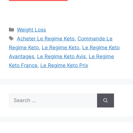
Categories
Weight Loss
Tags
Acheter Le Regime Keto
,
Commande Le
Regime Keto
,
Le Regime Keto
,
Le Regime Keto
Avantages
,
Le Regime Keto Avis
,
Le Regime
Keto France
,
Le Regime Keto Prix
Search
for: