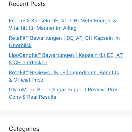
Recent Posts
ErectusX Kapseln DE, AT, CH: Mehr Energie &
Vitalität für Männer im Alltag
RetaFit™ Bewertungen | DE, AT, CH Kapseln im
Überblick
LipoGandha™ Bewertungen | Kapseln für DE, AT
& CH entdecken
RetaFit™ Reviews UK, IE | Ingredients, Benefits
& Official Price
GlycoMode Blood Sugar Support Review: Pros,
Cons & Real Results
Categories