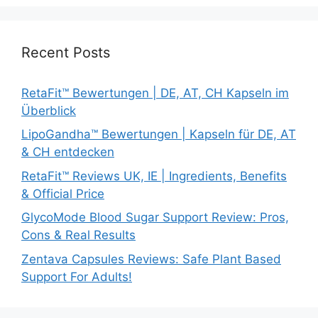
Recent Posts
RetaFit™ Bewertungen | DE, AT, CH Kapseln im
Überblick
LipoGandha™ Bewertungen | Kapseln für DE, AT
& CH entdecken
RetaFit™ Reviews UK, IE | Ingredients, Benefits
& Official Price
GlycoMode Blood Sugar Support Review: Pros,
Cons & Real Results
Zentava Capsules Reviews: Safe Plant Based
Support For Adults!