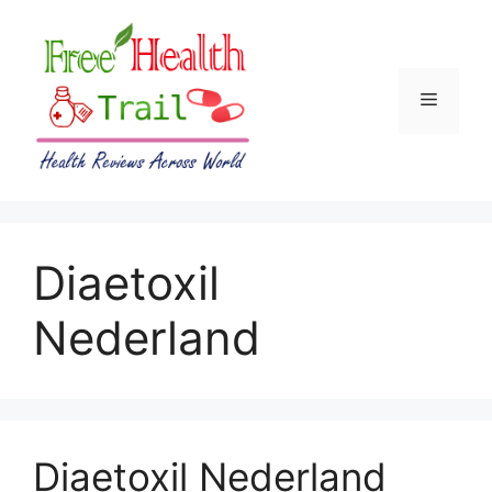
Skip
to
content
Menu
Diaetoxil
Nederland
Diaetoxil Nederland