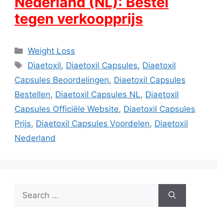
Nederland (NL): Bestel
tegen verkoopprijs
Categories
Weight Loss
Tags
Diaetoxil
,
Diaetoxil Capsules
,
Diaetoxil
Capsules Beoordelingen
,
Diaetoxil Capsules
Bestellen
,
Diaetoxil Capsules NL
,
Diaetoxil
Capsules Officiële Website
,
Diaetoxil Capsules
Prijs
,
Diaetoxil Capsules Voordelen
,
Diaetoxil
Nederland
Search
for: