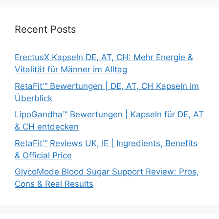
Recent Posts
ErectusX Kapseln DE, AT, CH: Mehr Energie &
Vitalität für Männer im Alltag
RetaFit™ Bewertungen | DE, AT, CH Kapseln im
Überblick
LipoGandha™ Bewertungen | Kapseln für DE, AT
& CH entdecken
RetaFit™ Reviews UK, IE | Ingredients, Benefits
& Official Price
GlycoMode Blood Sugar Support Review: Pros,
Cons & Real Results