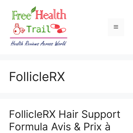
Skip
to
content
Menu
FollicleRX
FollicleRX Hair Support
Formula Avis & Prix à